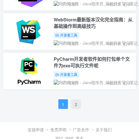
1年前
213
0
WebStorm最新版本汉化完全指南：从
基础操作到高级技巧
开发者工具
1年前
316
0
PyCharm开发者软件如何打包单个文
件为exe可执行文件呢
开发者工具
1年前
227
1
1
2
友链申请
免责声明
广告合作
关于我们
RSS
MAP
暂无