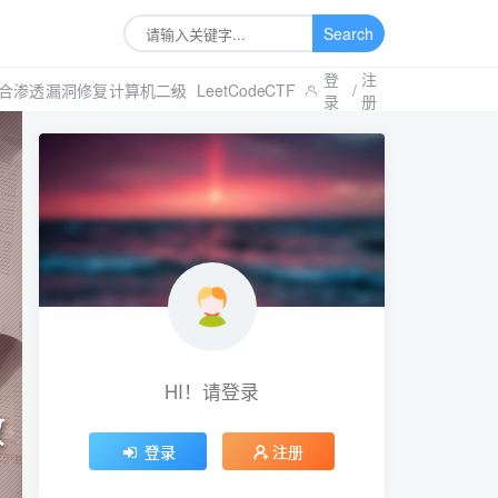
Search
登
注
合渗透
漏洞修复
计算机二级
LeetCode
CTF
/
录
册
HI！请登录
教
登录
注册