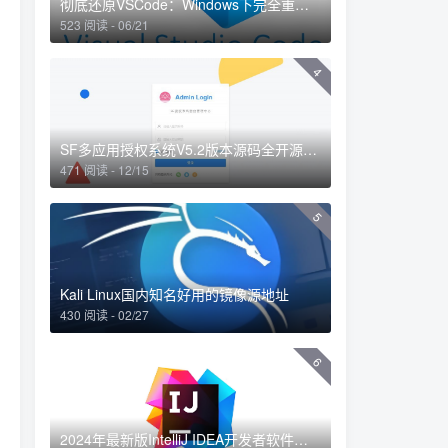
彻底还原VSCode：Windows下完全重置VS Code配置的方法
523 阅读 - 06/21
4
SF多应用授权系统V5.2版本源码全开源修复
471 阅读 - 12/15
5
Kali Linux国内知名好用的镜像源地址
430 阅读 - 02/27
6
2024年最新版IntelliJ IDEA开发者软件中文汉化安装使用教程