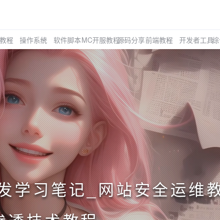
教程
操作系统
软件脚本
MC开服教程
源码分享
前端教程
开发者工具
综
开发学习笔记_网站安全运维