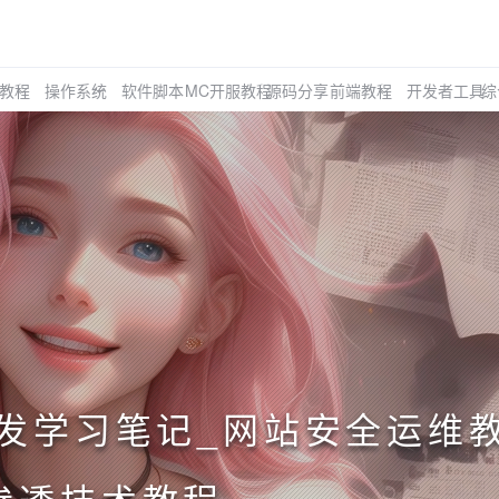
教程
操作系统
软件脚本
MC开服教程
源码分享
前端教程
开发者工具
综
开发学习笔记_网站安全运维