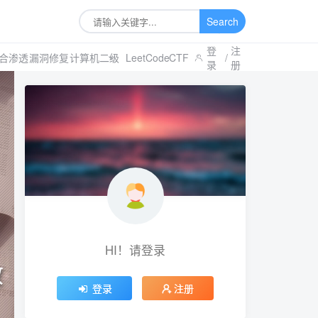
Search
登
注
合渗透
漏洞修复
计算机二级
LeetCode
CTF
/
录
册
HI！请登录
教
登录
注册