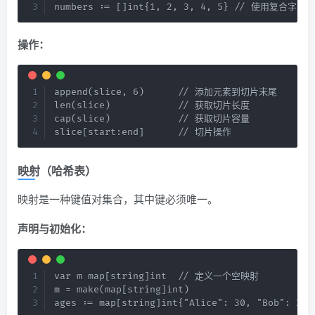
numbers := []int{1, 2, 3, 4, 5} // 使用复合
操作：
append(slice, 6)      // 添加元素到切片末尾

len(slice)            // 获取切片长度

cap(slice)            // 获取切片容量

slice[start:end]      // 切片操作
映射（哈希表）
映射是一种键值对集合，其中键必须唯一。
声明与初始化：
var m map[string]int  // 定义一个空映射

m = make(map[string]int)

ages := map[string]int{"Alice": 30, "Bob": 25}