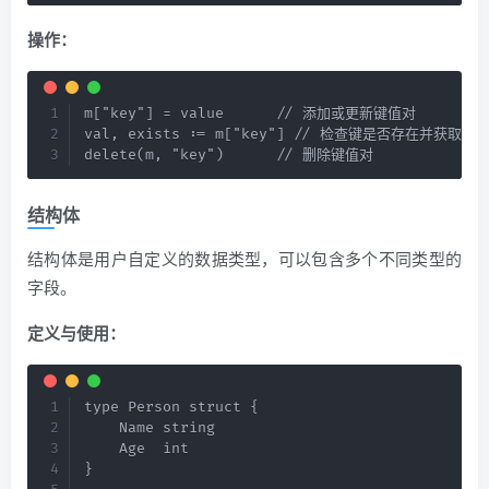
操作：
m["key"] = value      // 添加或更新键值对

val, exists := m["key"] // 检查键是否存在并获取其值
delete(m, "key")      // 删除键值对
结构体
结构体是用户自定义的数据类型，可以包含多个不同类型的
字段。
定义与使用：
type Person struct {

    Name string

    Age  int

}
