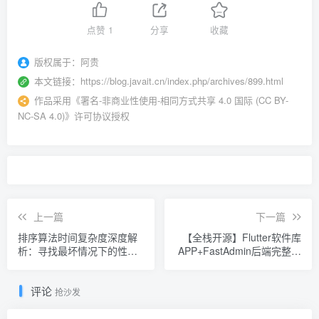
点赞
1
分享
收藏
版权属于：
阿贵
本文链接：
https://blog.javait.cn/index.php/archives/899.html
作品采用
《
署名-非商业性使用-相同方式共享 4.0 国际 (CC BY-
NC-SA 4.0)
》许可协议授权
上一篇
下一篇
排序算法时间复杂度深度解
【全栈开源】Flutter软件库
析：寻找最坏情况下的性能
APP+FastAdmin后端完整项
王者
目分享
评论
抢沙发