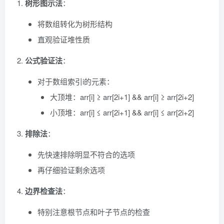
树形图示法
：
将数组转化为树形结构
直观验证堆性质
公式验证法
：
对于数组索引i的元素：
大顶堆：arr[i] ≥ arr[2i+1] && arr[i] ≥ arr[2i+2]
小顶堆：arr[i] ≤ arr[2i+1] && arr[i] ≤ arr[2i+2]
排除法
：
先快速排除明显不符合的选项
再仔细验证剩余选项
边界检查法
：
特别注意根节点和叶子节点的检查