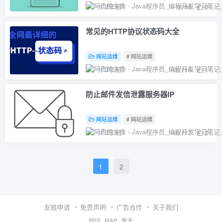
2年前
86
0
常见的HTTP协议状态码大全
网站运维
# 网站运维
2年前
119
1
防止邮件发信泄露服务器IP
网站运维
# 网站运维
2年前
117
2
1
2
友链申请
免责声明
广告合作
关于我们
RSS
MAP
暂无