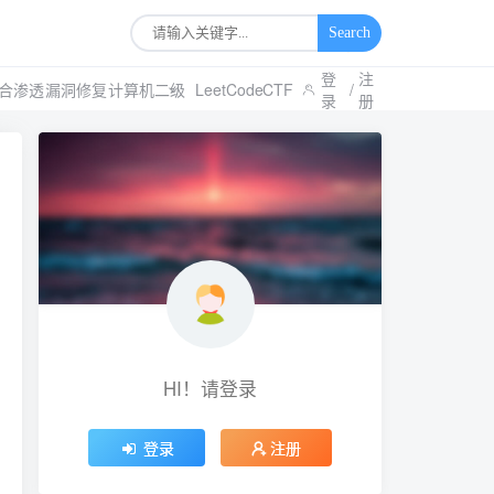
Search
登
注
合渗透
漏洞修复
计算机二级
LeetCode
CTF
/
录
册
HI！请登录
登录
注册