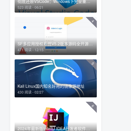
彻底还原VSCode：Windows下完全重置VS Code配置的方法
523 阅读 - 06/21
4
SF多应用授权系统V5.2版本源码全开源修复
471 阅读 - 12/15
5
Kali Linux国内知名好用的镜像源地址
430 阅读 - 02/27
6
2024年最新版IntelliJ IDEA开发者软件中文汉化安装使用教程