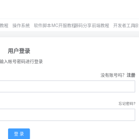
教程
操作系统
软件脚本
MC开服教程
源码分享
前端教程
开发者工具
综
用户登录
输入帐号密码进行登录
没有账号吗？
注册
忘记密码?
登 录