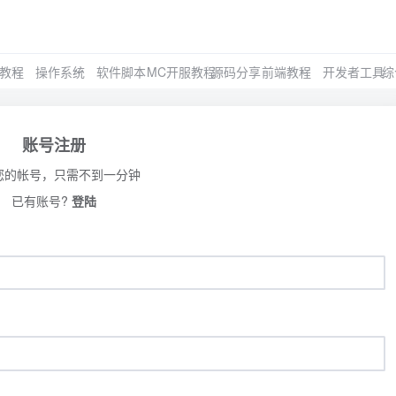
教程
操作系统
软件脚本
MC开服教程
源码分享
前端教程
开发者工具
综
账号注册
您的帐号，只需不到一分钟
已有账号?
登陆