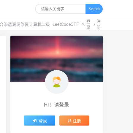
Search
登
注
合渗透
漏洞修复
计算机二级
LeetCode
CTF
/
录
册
HI！请登录
登录
注册